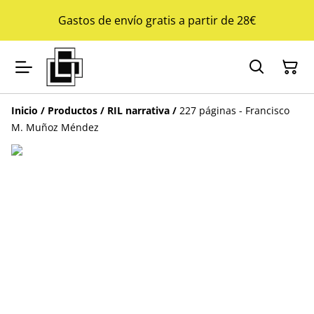
Gastos de envío gratis a partir de 28€
Inicio
/
Productos
/
RIL narrativa
/
227 páginas - Francisco
M. Muñoz Méndez