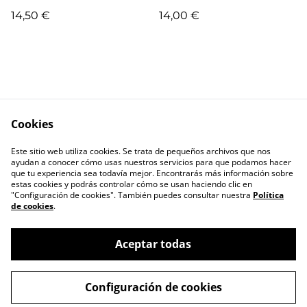
14,50 €
14,00 €
Cookies
Escríbenos
Términos legales
Este sitio web utiliza cookies. Se trata de pequeños archivos que nos
Política de
Política de cookies
ayudan a conocer cómo usas nuestros servicios para que podamos hacer
privacidad
que tu experiencia sea todavía mejor. Encontrarás más información sobre
estas cookies y podrás controlar cómo se usan haciendo clic en
"Configuración de cookies". También puedes consultar nuestra
Política
de cookies
.
Aceptar todas
©
2026
RIL editores
Configuración de cookies
powered by