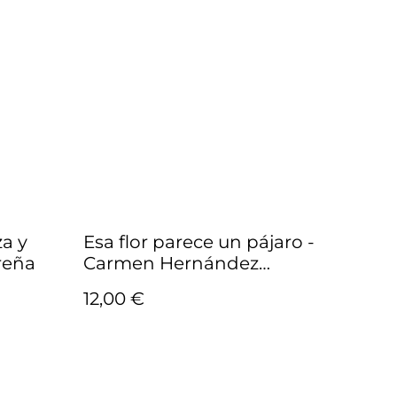
za y
Esa flor parece un pájaro -
reña
Carmen Hernández
Zurbano
12,00 €