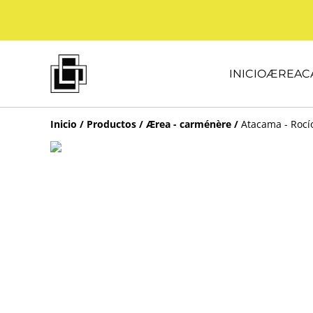
INICIO
ÆREA
C
Inicio
/
Productos
/
Ærea - carménère
/
Atacama - Rocío