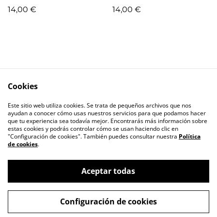
Martín
14,00 €
14,00 €
Cookies
Escríbenos
Términos legales
Este sitio web utiliza cookies. Se trata de pequeños archivos que nos
Política de
Política de cookies
ayudan a conocer cómo usas nuestros servicios para que podamos hacer
privacidad
que tu experiencia sea todavía mejor. Encontrarás más información sobre
estas cookies y podrás controlar cómo se usan haciendo clic en
"Configuración de cookies". También puedes consultar nuestra
Política
de cookies
.
Aceptar todas
©
2026
RIL editores
Configuración de cookies
powered by