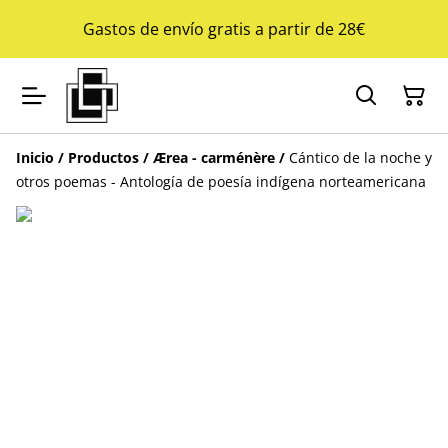
Gastos de envío gratis a partir de 28€
Inicio
/
Productos
/
Ærea - carménère
/
Cántico de la noche y
otros poemas - Antología de poesía indígena norteamericana