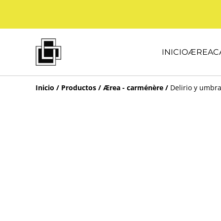
INICIO
ÆREA
C
Inicio
/
Productos
/
Ærea - carménère
/
Delirio y umbra