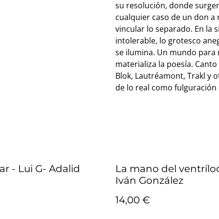
su resolución, donde surgen 
cualquier caso de un don a r
vincular lo separado. En la s
intolerable, lo grotesco ane
se ilumina. Un mundo para 
materializa la poesía. Cant
Blok, Lautréamont, Trakl y o
de lo real como fulguración
ar - Lui G- Adalid
La mano del ventrílo
Iván González
€
14,00 €