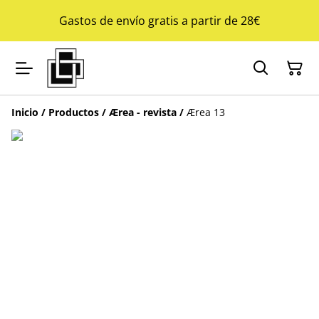
Gastos de envío gratis a partir de 28€
Inicio
/
Productos
/
Ærea - revista
/
Ærea 13