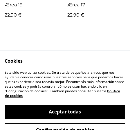
Ærea 19
Ærea 17
22,90 €
22,90 €
Cookies
Escríbenos
Términos legales
Este sitio web utiliza cookies. Se trata de pequeños archivos que nos
Política de
Política de cookies
ayudan a conocer cómo usas nuestros servicios para que podamos hacer
privacidad
que tu experiencia sea todavía mejor. Encontrarás más información sobre
estas cookies y podrás controlar cómo se usan haciendo clic en
"Configuración de cookies". También puedes consultar nuestra
Política
de cookies
.
Aceptar todas
©
2026
RIL editores