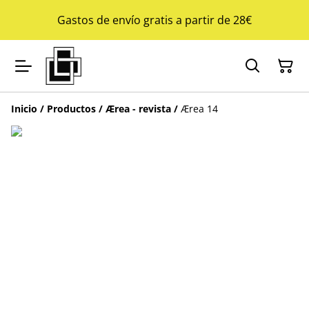
Gastos de envío gratis a partir de 28€
Inicio
/
Productos
/
Ærea - revista
/
Ærea 14