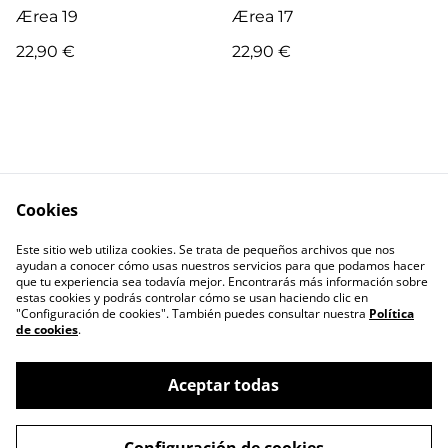
Ærea 19
Ærea 17
22,90 €
22,90 €
Cookies
Escríbenos
Términos legales
Este sitio web utiliza cookies. Se trata de pequeños archivos que nos
Política de
Política de cookies
ayudan a conocer cómo usas nuestros servicios para que podamos hacer
privacidad
que tu experiencia sea todavía mejor. Encontrarás más información sobre
estas cookies y podrás controlar cómo se usan haciendo clic en
"Configuración de cookies". También puedes consultar nuestra
Política
de cookies
.
Aceptar todas
©
2026
RIL editores