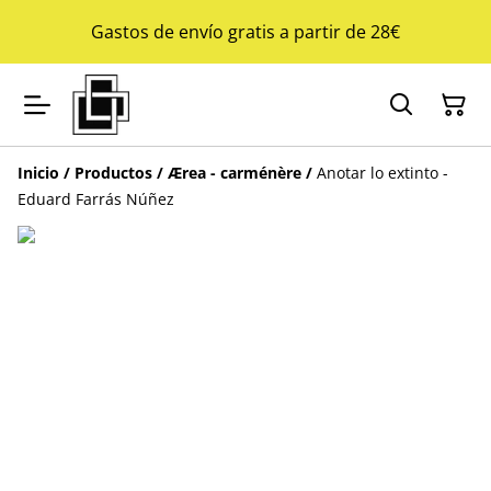
Gastos de envío gratis a partir de 28€
Inicio
/
Productos
/
Ærea - carménère
/
Anotar lo extinto -
Eduard Farrás Núñez