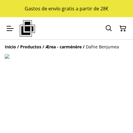
Gastos de envío gratis a partir de 28€
Inicio
/
Productos
/
Ærea - carménère
/
Dafne Benjumea