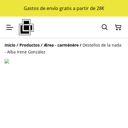
Gastos de envío gratis a partir de 28€
Inicio
/
Productos
/
Ærea - carménère
/
Destellos de la nada
- Alba Irene González