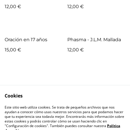
Peña Dacosta
12,00 €
12,00 €
Oración en 17 años
Phasma - J.L.M. Mallada
15,00 €
12,00 €
Cookies
Escríbenos
Términos legales
Este sitio web utiliza cookies. Se trata de pequeños archivos que nos
Política de
Política de cookies
ayudan a conocer cómo usas nuestros servicios para que podamos hacer
privacidad
que tu experiencia sea todavía mejor. Encontrarás más información sobre
estas cookies y podrás controlar cómo se usan haciendo clic en
"Configuración de cookies". También puedes consultar nuestra
Política