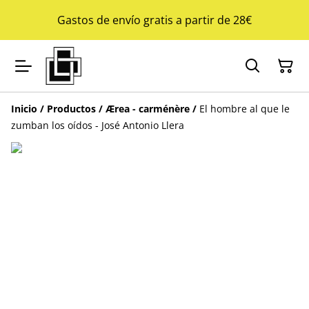
Gastos de envío gratis a partir de 28€
Inicio
/
Productos
/
Ærea - carménère
/
El hombre al que le
zumban los oídos - José Antonio Llera