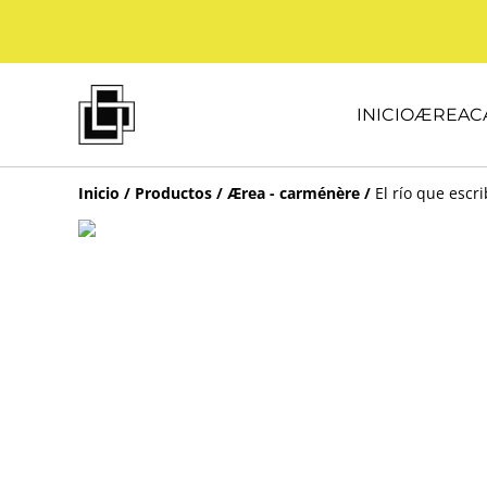
INICIO
ÆREA
C
Inicio
/
Productos
/
Ærea - carménère
/
El río que escr