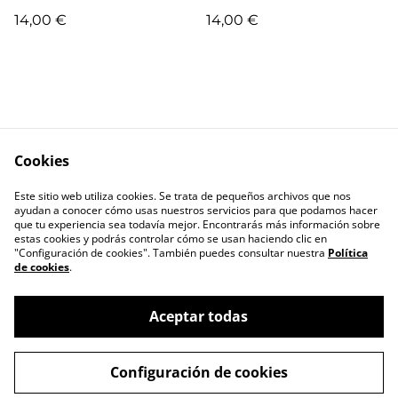
14,00 €
14,00 €
Cookies
Escríbenos
Términos legales
Este sitio web utiliza cookies. Se trata de pequeños archivos que nos
Política de
Política de cookies
ayudan a conocer cómo usas nuestros servicios para que podamos hacer
privacidad
que tu experiencia sea todavía mejor. Encontrarás más información sobre
estas cookies y podrás controlar cómo se usan haciendo clic en
"Configuración de cookies". También puedes consultar nuestra
Política
de cookies
.
Aceptar todas
©
2026
RIL editores
Configuración de cookies
powered by