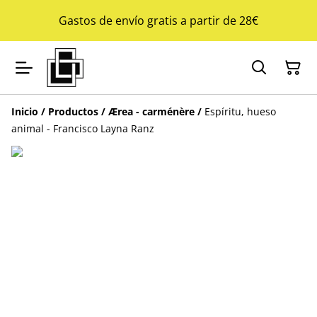
Gastos de envío gratis a partir de 28€
Inicio
/
Productos
/
Ærea - carménère
/
Espíritu, hueso
animal - Francisco Layna Ranz