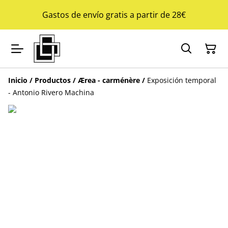
Gastos de envío gratis a partir de 28€
Inicio
/
Productos
/
Ærea - carménère
/
Exposición temporal
- Antonio Rivero Machina