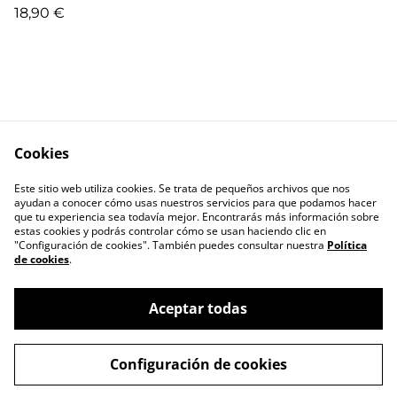
18,90 €
Cookies
Escríbenos
Términos legales
Este sitio web utiliza cookies. Se trata de pequeños archivos que nos
Política de
Política de cookies
ayudan a conocer cómo usas nuestros servicios para que podamos hacer
privacidad
que tu experiencia sea todavía mejor. Encontrarás más información sobre
estas cookies y podrás controlar cómo se usan haciendo clic en
"Configuración de cookies". También puedes consultar nuestra
Política
de cookies
.
Aceptar todas
©
2026
RIL editores
Configuración de cookies
powered by