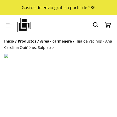
Gastos de envío gratis a partir de 28€
Inicio
/
Productos
/
Ærea - carménère
/
Hija de vecinos - Ana
Carolina Quiñónez Salpietro