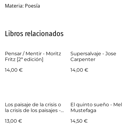
Materia: Poesía
Libros relacionados
Pensar / Mentir - Moritz
Supersalvaje - Jose
Fritz [2ª edición]
Carpenter
14,00 €
14,00 €
Los paisaje de la crisis o
El quinto sueño - Mel
la crisis de los paisajes -
Mustefaga
Rafael Ignacio Farías
13,00 €
14,50 €
Becerra