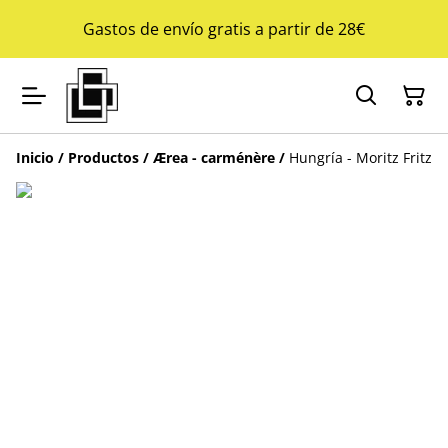
Gastos de envío gratis a partir de 28€
Inicio
/
Productos
/
Ærea - carménère
/
Hungría - Moritz Fritz