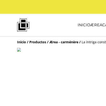
INICIO
ÆREA
C
Inicio
/
Productos
/
Ærea - carménère
/
La intriga cons