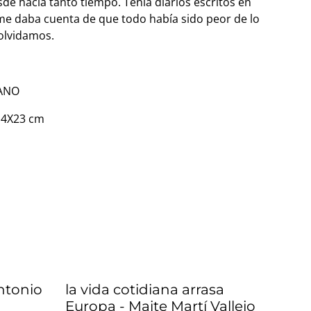
de hacía tanto tiempo. Tenía diarios escritos en
 me daba cuenta de que todo había sido peor de lo
olvidamos.
LANO
14X23 cm
ntonio
la vida cotidiana arrasa
Europa - Maite Martí Vallejo