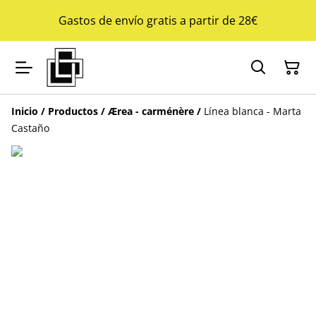
Gastos de envío gratis a partir de 28€
Inicio
/
Productos
/
Ærea - carménère
/
Línea blanca - Marta
Castaño