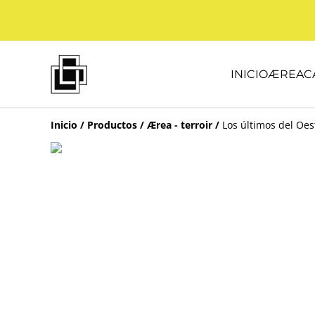
INICIO
ÆREA
C
Inicio
/
Productos
/
Ærea - terroir
/
Los últimos del Oes