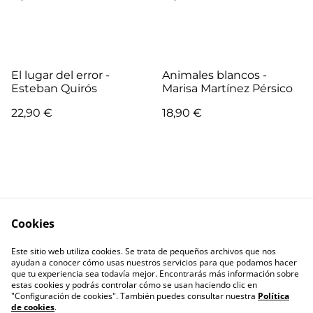
El lugar del error -
Animales blancos -
Esteban Quirós
Marisa Martínez Pérsico
22,90 €
18,90 €
Cookies
Escríbenos
Términos legales
Este sitio web utiliza cookies. Se trata de pequeños archivos que nos
Política de
Política de cookies
ayudan a conocer cómo usas nuestros servicios para que podamos hacer
privacidad
que tu experiencia sea todavía mejor. Encontrarás más información sobre
estas cookies y podrás controlar cómo se usan haciendo clic en
"Configuración de cookies". También puedes consultar nuestra
Política
de cookies
.