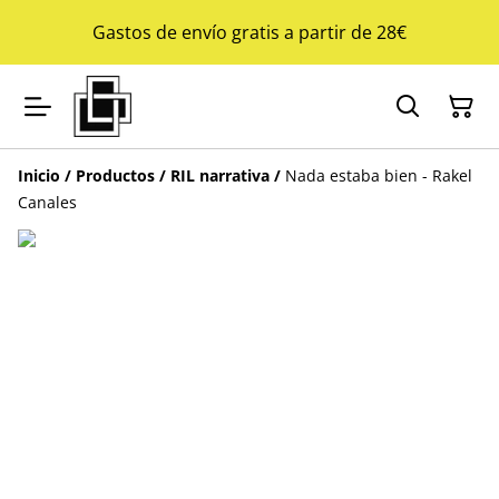
Gastos de envío gratis a partir de 28€
Inicio
/
Productos
/
RIL narrativa
/
Nada estaba bien - Rakel
Canales