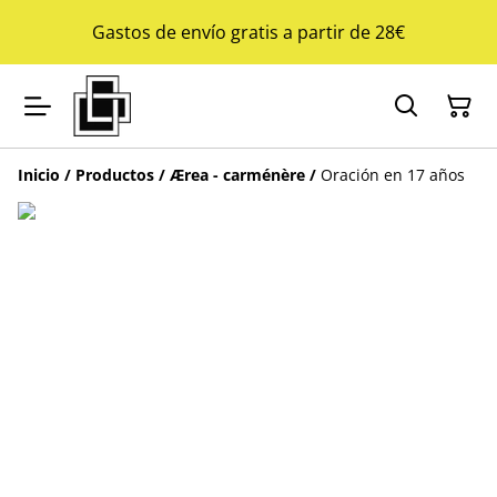
Gastos de envío gratis a partir de 28€
Inicio
/
Productos
/
Ærea - carménère
/
Oración en 17 años