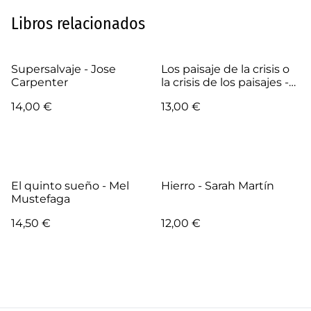
Libros relacionados
Supersalvaje - Jose
Los paisaje de la crisis o
Carpenter
la crisis de los paisajes -
Rafael Ignacio Farías
14,00 €
13,00 €
Becerra
El quinto sueño - Mel
Hierro - Sarah Martín
Mustefaga
14,50 €
12,00 €