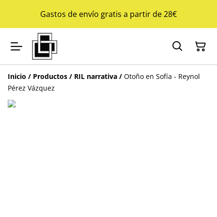
Gastos de envío gratis a partir de 28€
Inicio
/
Productos
/
RIL narrativa
/
Otoño en Sofía - Reynol
Pérez Vázquez