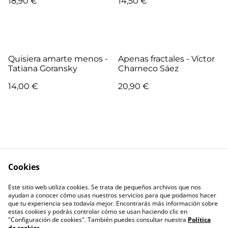
18,90 €
14,50 €
Quisiera amarte menos -
Apenas fractales - Víctor
Tatiana Goransky
Charneco Sáez
14,00 €
20,90 €
Cookies
Escríbenos
Términos legales
Este sitio web utiliza cookies. Se trata de pequeños archivos que nos
Política de
Política de cookies
ayudan a conocer cómo usas nuestros servicios para que podamos hacer
privacidad
que tu experiencia sea todavía mejor. Encontrarás más información sobre
estas cookies y podrás controlar cómo se usan haciendo clic en
"Configuración de cookies". También puedes consultar nuestra
Política
de cookies
.