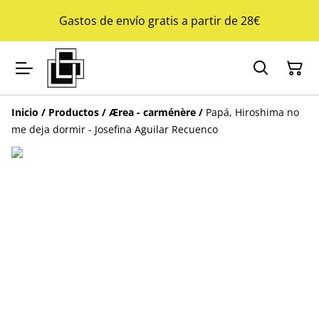
Gastos de envío gratis a partir de 28€
Inicio
/
Productos
/
Ærea - carménère
/
Papá, Hiroshima no
me deja dormir - Josefina Aguilar Recuenco