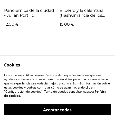
Panorámica de la ciudad
El perro y la calentura
- Julián Portillo
(trashumancia de los
poetas americanos) -
12,00 €
15,00 €
Francisco Layna Ranz
Cookies
Escríbenos
Términos legales
Este sitio web utiliza cookies. Se trata de pequeños archivos que nos
Política de
Política de cookies
ayudan a conocer cómo usas nuestros servicios para que podamos hacer
privacidad
que tu experiencia sea todavía mejor. Encontrarás más información sobre
estas cookies y podrás controlar cómo se usan haciendo clic en
"Configuración de cookies". También puedes consultar nuestra
Política
de cookies
.
Aceptar todas