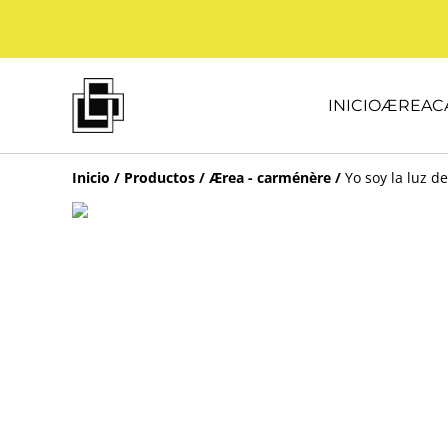
INICIO
ÆREA
C
Inicio
/
Productos
/
Ærea - carménère
/
Yo soy la luz d