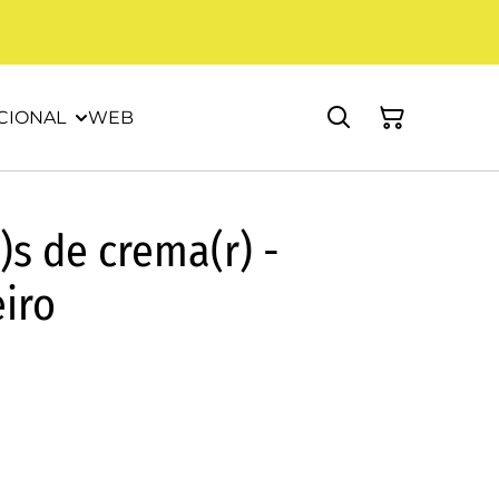
CIONAL
WEB
)s de crema(r) -
iro