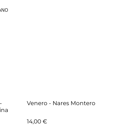
LANO
-
Venero - Nares Montero
ina
14,00 €