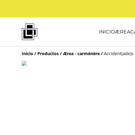
INICIO
ÆREA
C
Inicio
/
Productos
/
Ærea - carménère
/
Accident(ade)s 