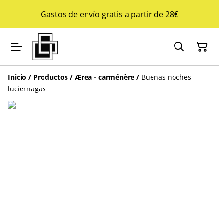
Gastos de envío gratis a partir de 28€
Inicio
/
Productos
/
Ærea - carménère
/
Buenas noches
luciérnagas