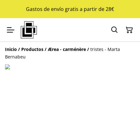
Gastos de envío gratis a partir de 28€
Inicio
/
Productos
/
Ærea - carménère
/
tristes - Marta
Bernabeu